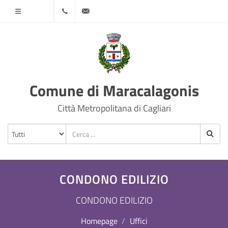
Menù
070
protocollo@comune.maracalagonis.ca.it
78501
Comune di Maracalagonis
Città Metropolitana di Cagliari
CONDONO EDILIZIO
CONDONO EDILIZIO
Homepage
Uffici