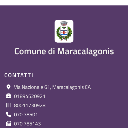
Comune di Maracalagonis
CONTATTI
Via Nazionale 61, Maracalagonis CA
01894520921
80011730928
070 78501
070 785143