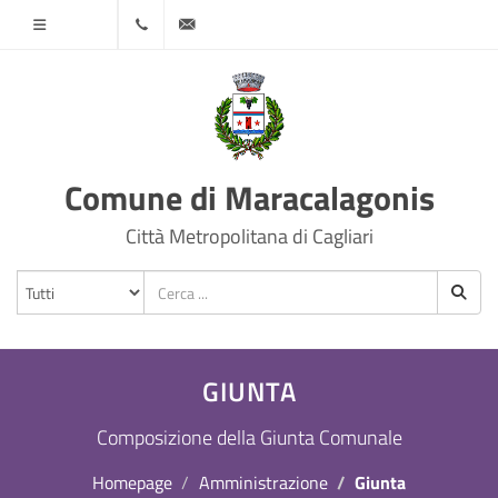
Menù
070
protocollo@comune.maracalagonis.ca.it
78501
Comune di Maracalagonis
Città Metropolitana di Cagliari
GIUNTA
Composizione della Giunta Comunale
Homepage
Amministrazione
Giunta