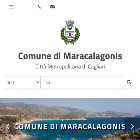
Menù
070
protocollo@comune.maracalagonis.ca.it
78501
Comune di Maracalagonis
Città Metropolitana di Cagliari
COMUNE DI MARACALAGONIS