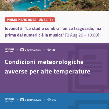
PRIMO PIANO ANSA - ANSA.IT :
Jovanotti: "Lo stadio sembra l'unico traguardo, ma
Pa
prima dei numeri c'è la musica"
[8 Aug 26 - 10:00]
ha
NOTIZIE
7 agosto 2026
98
Condizioni meteorologiche
avverse per alte temperature
NOTIZIE
5 agosto 2026
319