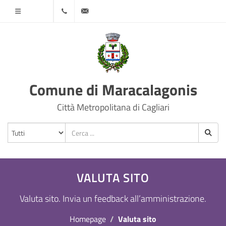
Menù
070
protocollo@comune.maracalagonis.ca.it
78501
Comune di Maracalagonis
Città Metropolitana di Cagliari
VALUTA SITO
Valuta sito. Invia un feedback all’amministrazione.
Homepage
Valuta sito