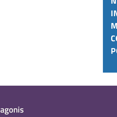
N
I
M
C
P
agonis