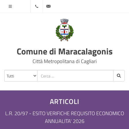
Menù
070
protocollo@comune.maracalagonis.ca.it
78501
Comune di Maracalagonis
Città Metropolitana di Cagliari
ARTICOLI
L.R. 20/97 - ESITO VERIFICHE REQUISITO ECONOMICO
ANNUALITA' 2026