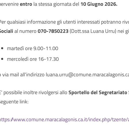
pervenire
entro
la stessa giornata del
10 Giugno 2026.
Per qualsiasi informazione gli utenti interessati potranno riv
Sociali
al numero
070-7850223
(Dott.ssa Luana Urru) nei gi
martedì ore 9.00-11.00
mercoledì ore 16-17.30
o via mail all'indirizzo luana.urru@comune.maracalagonis.ca
E' possibile inoltre rivolgersi allo
Sportello del Segretariato 
seguente link:
https://www.comune.maracalagonis.ca.it/index.php/tzente/a