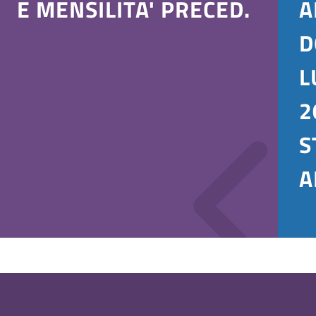
E MENSILITA' PRECED.
A
D
L
2
S
A