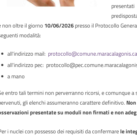
presentati
predisposta
e non oltre il giorno
10/06/2026
presso il Protocollo Gener
seguenti modalità:
all'indirizzo mail:
protocollo@comune.maracalagonis.ca.
all'indirizzo pec: protocollo@pec.comune.maracalagonis
a mano
Se entro tali termini non perverranno ricorsi, e comunque a s
pervenuti, gli elenchi assumeranno carattere definitivo.
Non 
osservazioni presentate su moduli non firmati e non ade
Per i nuclei con possesso dei requisiti da confermare
le int