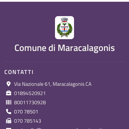
Comune di Maracalagonis
CONTATTI
Via Nazionale 61, Maracalagonis CA
01894520921
80011730928
070 78501
070 785143