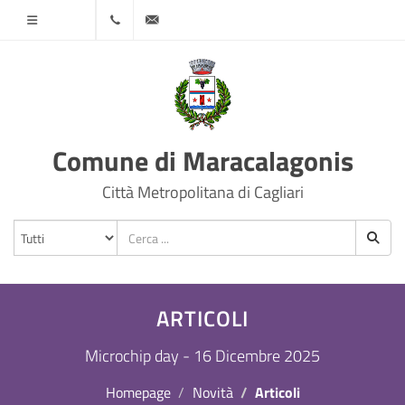
Menù
070
protocollo@comune.maracalagonis.ca.it
78501
Comune di Maracalagonis
Città Metropolitana di Cagliari
ARTICOLI
Microchip day - 16 Dicembre 2025
Homepage
Novità
Articoli