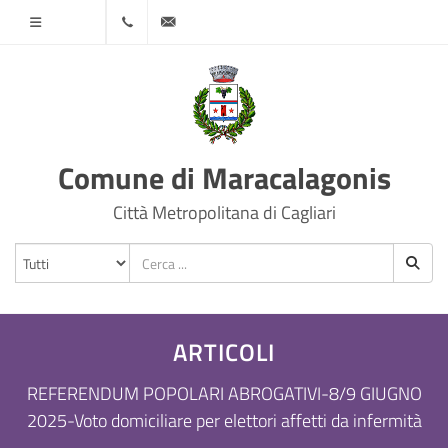
Menù
070
protocollo@comune.maracalagonis.ca.it
78501
Comune di Maracalagonis
Città Metropolitana di Cagliari
ARTICOLI
REFERENDUM POPOLARI ABROGATIVI-8/9 GIUGNO
2025-Voto domiciliare per elettori affetti da infermità