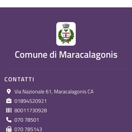
Comune di Maracalagonis
CONTATTI
Via Nazionale 61, Maracalagonis CA
01894520921
80011730928
070 78501
070 785143