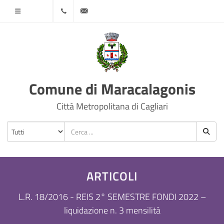
Menù
070
protocollo@comune.maracalagonis.ca.it
78501
Comune di Maracalagonis
Città Metropolitana di Cagliari
ARTICOLI
L.R. 18/2016 - REIS 2° SEMESTRE FONDI 2022 –
liquidazione n. 3 mensilità