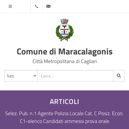
Menù
070
protocollo@comune.maracalagonis.ca.it
78501
Comune di Maracalagonis
Città Metropolitana di Cagliari
ARTICOLI
Selez. Pub. n.1 Agente Polizia Locale Cat. C Posiz. Econ.
C1-elenco Candidati ammessi prova orale