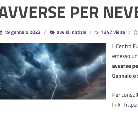
AVVERSE PER NEVE
19 gennaio 2023
avvisi, notizie
1347 visite
Il Centro F
emesso u
avverse pe
Gennaio e 
Per consulta
link
https