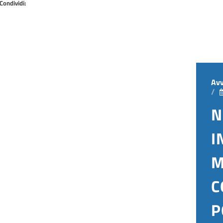
Condividi:
Avv
N
I
M
C
P