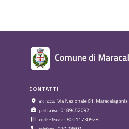
Comune di Maracal
CONTATTI
Via Nazionale 61, Maracalagonis
indirizzo:
01894520921
partita iva:
80011730928
codice fiscale:
070 78501
telefono: