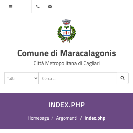
Menù
070
protocollo@comune.maracalagonis.ca.it
78501
Comune di Maracalagonis
Città Metropolitana di Cagliari
INDEX.PHP
Homepage
Argomenti
Index.php