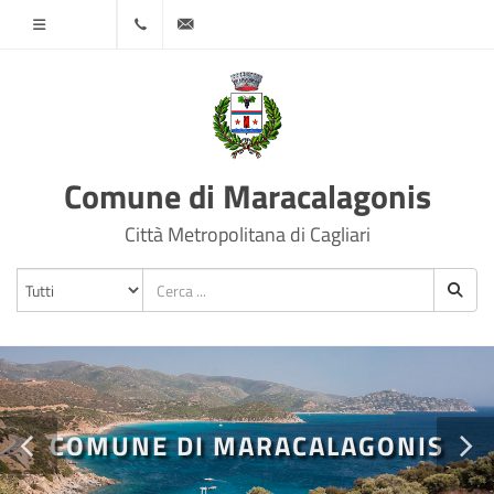
Menù
070
protocollo@comune.maracalagonis.ca.it
78501
Comune di Maracalagonis
Città Metropolitana di Cagliari
COMUNE DI MARACALAGONIS