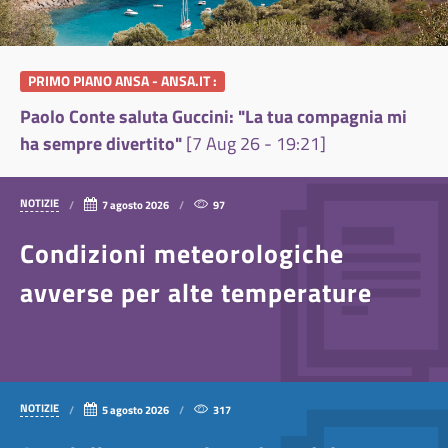
PRIMO PIANO ANSA - ANSA.IT :
Paolo Conte saluta Guccini: "La tua compagnia mi
Is
ha sempre divertito"
[7 Aug 26 - 19:21]
mi
NOTIZIE
7 agosto 2026
97
Condizioni meteorologiche
avverse per alte temperature
NOTIZIE
5 agosto 2026
317